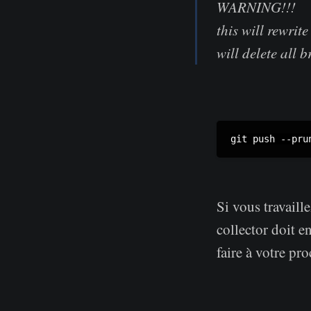
WARNING!!!
this will rewrit
will delete all 
Si vous travaill
collector doit e
faire à votre pr