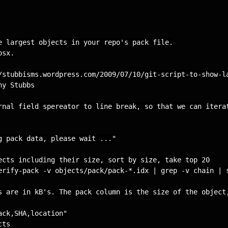
e largest objects in your repo's pack file.

sx.

/stubbisms.wordpress.com/2009/07/10/git-script-to-show-la
y Stubbs

rnal field spereator to line break, so that we can iterat
g pack data, please wait ..."

ects including their size, sort by size, take top 20

erify-pack -v objects/pack/pack-*.idx | grep -v chain | s
s are in kB's. The pack column is the size of the object,
ack,SHA,location"

ts
