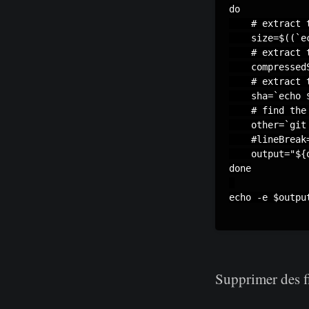
do

    # extract 
    size=$((`e
    # extract 
    compressed
    # extract t
    sha=`echo 
    # find the
    other=`git
    #lineBreak=
    output="${
done

echo -e $outpu
Supprimer des f