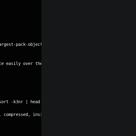
rgest-pack-objects-and-trim-your-waist-line/

e easily over the verify-pack output

ort -k3nr | head -n 20`

 compressed, inside the pack file."
