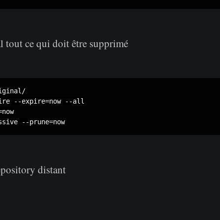
l tout ce qui doit être supprimé
ginal/

ire --expire=now --all

now

epository distant