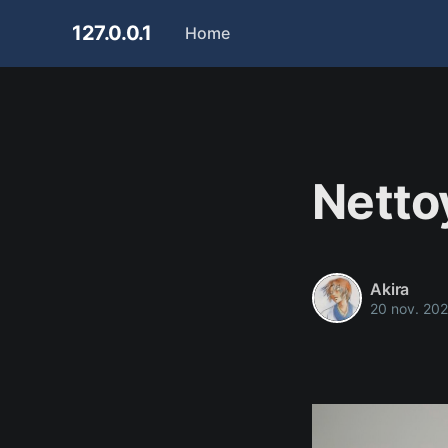
127.0.0.1
Home
Nettoy
Akira
20 nov. 20