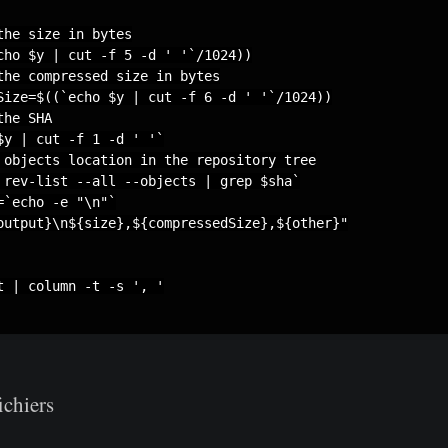
the size in bytes

cho $y | cut -f 5 -d ' '`/1024))

the compressed size in bytes

Size=$((`echo $y | cut -f 6 -d ' '`/1024))

he SHA

$y | cut -f 1 -d ' '`

 objects location in the repository tree

 rev-list --all --objects | grep $sha`

`echo -e "\n"`

output}\n${size},${compressedSize},${other}"

t | column -t -s ', '

ichiers