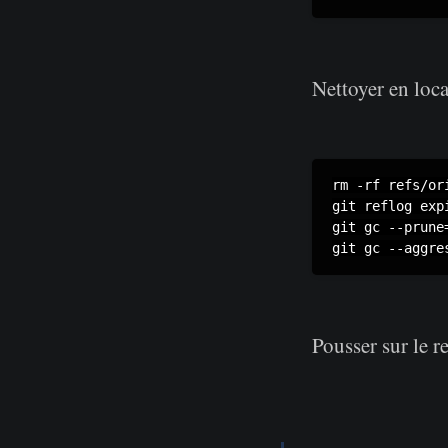
Nettoyer en loca
rm -rf refs/ori
git reflog exp
git gc --prune=
Pousser sur le r