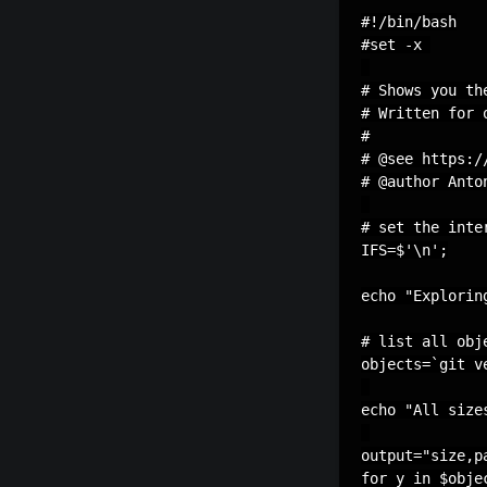
#!/bin/bash

#set -x 

# Shows you th
# Written for o
#

# @see https:/
# @author Anton
# set the inte
IFS=$'\n';

echo "Explorin
# list all obj
objects=`git v
echo "All size
output="size,p
for y in $objec